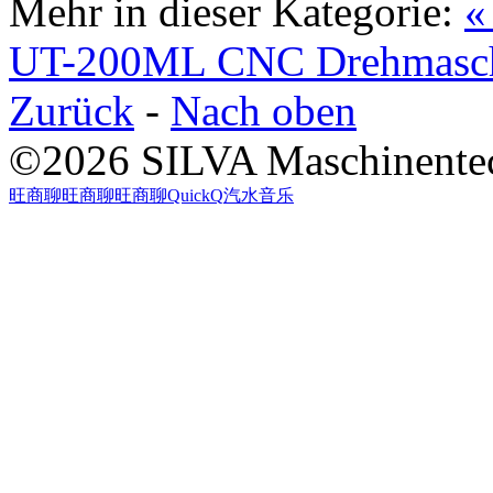
Mehr in dieser Kategorie:
«
UT-200ML
CNC Drehmasc
Zurück
-
Nach oben
©2026 SILVA Maschinentech
旺商聊
旺商聊
旺商聊
QuickQ
汽水音乐